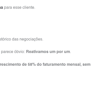
ha
para esse cliente.
istórico das negociações.
e parece óbvio:
Reativamos um por um
.
m crescimento de 58% do faturamento mensal, sem