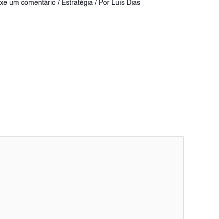
ixe um comentário
/
Estratégia
/ Por
Luís Dias